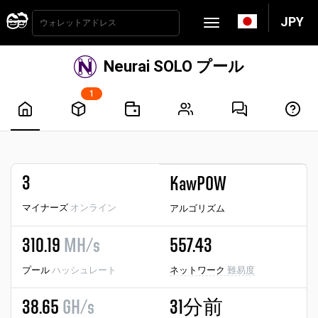
JPY
Neurai SOLO プール
1
3
KawPOW
マイナーズ
オンライン
アルゴリズム
310.19
MH/s
557.43
プール
ハッシュレート
ネットワーク
難易度
38.65
GH/s
31分前