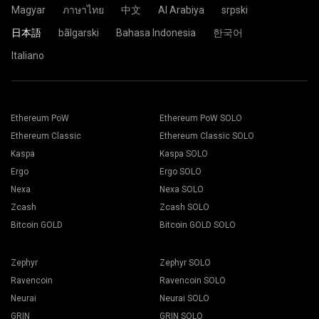
Magyar
ภาษาไทย
中文
Al Arabiya
srpski
日本語
bãlgarski
Bahasa Indonesia
한국어
Italiano
Ethereum PoW
Ethereum PoW SOLO
Ethereum Classic
Ethereum Classic SOLO
Kaspa
Kaspa SOLO
Ergo
Ergo SOLO
Nexa
Nexa SOLO
Zcash
Zcash SOLO
Bitcoin GOLD
Bitcoin GOLD SOLO
Zephyr
Zephyr SOLO
Ravencoin
Ravencoin SOLO
Neurai
Neurai SOLO
GRIN
GRIN SOLO