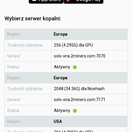
Wybierz serwer kopalni:
Region
Europa
Trudność udziałów
256 (4.295G) dla GPU
Serwer
solo-xna.2miners.com:7070
Status
Aktywny
Region
Europa
Trudność udziałów
2048 (34.36G) dla Nicehash
Serwer
solo-xna.2miners.com:7171
Status
Aktywny
Region
USA