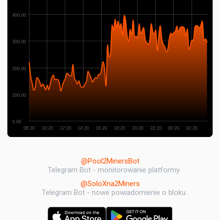
400.00
300.00
200.00
100.00
0.00
08:20
10:20
12:20
14:20
16:20
18:20
20:20
22:20
00:20
02:20
@Pool2MinersBot
Telegram Bot - monitorowanie platformy
@SoloXna2Miners
Telegram Bot - nowe powiadomienie o bloku