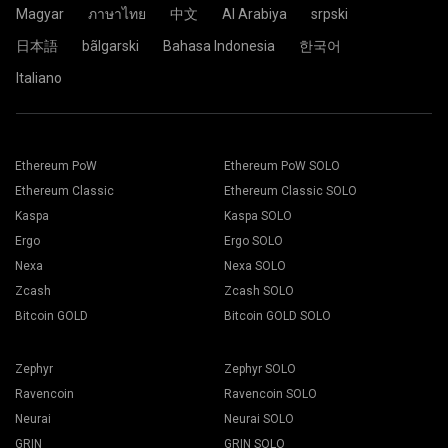
Magyar
ภาษาไทย
中文
Al Arabiya
srpski
日本語
bãlgarski
Bahasa Indonesia
한국어
Italiano
Ethereum PoW
Ethereum PoW SOLO
Ethereum Classic
Ethereum Classic SOLO
Kaspa
Kaspa SOLO
Ergo
Ergo SOLO
Nexa
Nexa SOLO
Zcash
Zcash SOLO
Bitcoin GOLD
Bitcoin GOLD SOLO
Zephyr
Zephyr SOLO
Ravencoin
Ravencoin SOLO
Neurai
Neurai SOLO
GRIN
GRIN SOLO