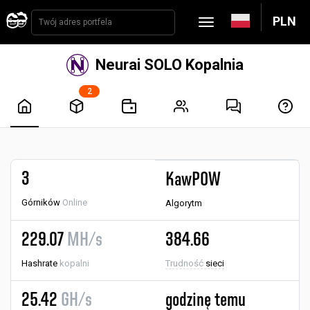
PLN
Neurai SOLO Kopalnia
2
3
KawPOW
Górników
Online
Algorytm
229.07
MH/s
384.66
Hashrate
kopalni
Trudność
sieci
25.42
GH/s
godzinę temu