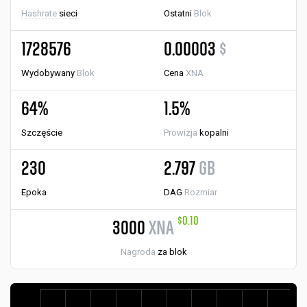
Hashrate
sieci
Ostatni
Blok
1728576
0.00003
$
Wydobywany
Blok
Cena
XNA
64%
1.5%
Szczęście
Prowizja
kopalni
230
2.797
GB
Epoka
DAG
Rozmiar
$0.10
3000
XNA
Nagroda
za blok