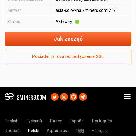
Serwer
asia-solo-xna.2miners.com:7171
Status
Aktywny
Jak zacząć
Posiadamy również połączenie SSL
2MINERS.COM
English
Русский
Türkçe
Español
Português
Deutsch
Polski
Українська
㗂越
Français