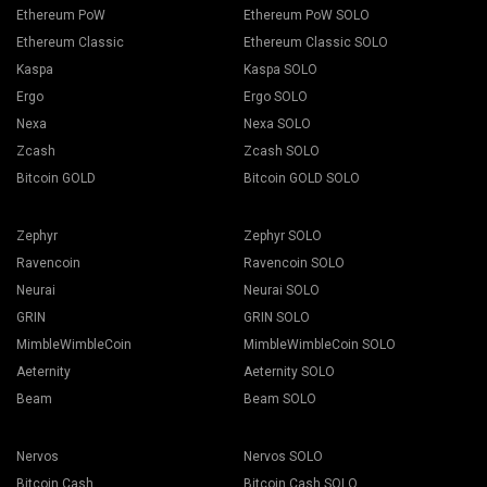
Ethereum PoW
Ethereum PoW SOLO
Ethereum Classic
Ethereum Classic SOLO
Kaspa
Kaspa SOLO
Ergo
Ergo SOLO
Nexa
Nexa SOLO
Zcash
Zcash SOLO
Bitcoin GOLD
Bitcoin GOLD SOLO
Zephyr
Zephyr SOLO
Ravencoin
Ravencoin SOLO
Neurai
Neurai SOLO
GRIN
GRIN SOLO
MimbleWimbleCoin
MimbleWimbleCoin SOLO
Aeternity
Aeternity SOLO
Beam
Beam SOLO
Nervos
Nervos SOLO
Bitcoin Cash
Bitcoin Cash SOLO