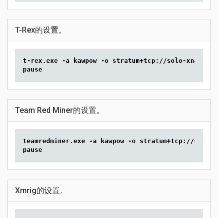
T-Rex的设置。
t-rex.exe -a kawpow -o stratum+tcp://solo-xna.2min
pause
Team Red Miner的设置。
teamredminer.exe -a kawpow -o stratum+tcp://solo-x
pause
Xmrig的设置。