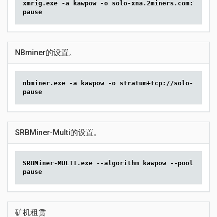
xmrig.exe -a kawpow -o solo-xna.2miners.com:7070 -
pause
NBminer的设置。
nbminer.exe -a kawpow -o stratum+tcp://solo-xna.2m
pause
SRBMiner-Multi的设置。
SRBMiner-MULTI.exe --algorithm kawpow --pool solo-
pause
矿机租赁