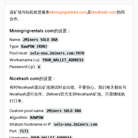
该矿池与钻机租赁服务
Miningrigrentals.com
及
Nicehash.com
协同
合作。
Miningrigrentals.com的设置：
Name:
2Miners SOLO XNA
Type:
KawPOW (RVN)
Pool Host:
solo-xna.2miners.com:7070
Workername (-u):
YOUR_WALLET_ADDRESS
Password (-p):
x
Nicehash.com的设置：
有时Nicehash退出矿池测试时会出错。不要担心。我们每天都在与
Nicehash进行合作。2Miners官方支持Nicehash矿池。只需继续执
行订单。
Custom pool name:
2Miners SOLO XNA
Algorithm:
KAWPOW
Stratum hostname or IP:
solo-xna.2miners.com
Port:
7171
Username: