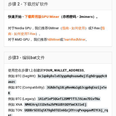
步骤 2 - 下载挖矿软件
快速开始 -
下载即用版GPU Miner
（存档密码 - 2miners）。
对于Nvidia GPU，我们推荐GMiner（
指南 - 如何使用
）或T-Rex (
指
南 - 如何使用T-Rex
）。
对于AMD GPU， 我们推荐
NBMiner
或
TeamRedMiner
。
步骤3 - 编辑bat文件
使用您在步骤1上创建的
YOUR_WALLET_ADDRESS
。
例如 BTC (SegWit):
bc1qnkyhslv83yyp0q0suxw0uj3lg9drgqq9c0
auzc
例如 BTC (Compatibility):
3GRdnTq18LyNveWa1gQJcgp8qEnzijv5v
R
例如 BTC (Legacy):
1A1zP1eP5QGefi2DMPTfTL5SLmv7DivfNa
例如 XNA:
NM4EArq331Dx9a2hPKGUDtQQYSmCHJ1eEj
例如 TON:
UQDBrSEOIq5X78ghOTQIn6QzjXYrcqPvxpqavMIYC6j_rq