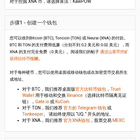
对于挖掘 XNA 币，请选择算法：KawPOW
步骤1 - 创建一个钱包
您可以收到Bitcoin (BTC), Toncoin (TON) 或 Neurai (XNA) 的付款。
BTC 和 TON 的支付费用低廉（分别不到 0.2 美元和 0.02 美元），而
XNA 的支付完全免费（0 美元）。阅读我们的帖子
通过山寨币挖矿
获得比特币报酬
。
对于每种硬币，您可以使用桌面或移动钱包或在加密货币交易所生
成地址。
对于 BTC，我们推荐桌面版
官方比特币钱包
，
Trust
Wallet
用于移动和交换
Binance
（选择比特币隔离见证
链），
Gate.io
或
KuCoin
.
对于 TON，我们推荐
官方的 Telegram 钱包
或
Tonkeeper
。 请始终使用以 "UQ.." 开头的地址。
对于 XNA，我们推荐
官方XNA钱包
，股票交易
MEXC
.