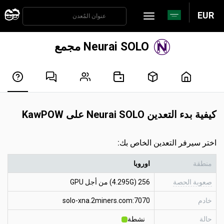
EUR
Neurai SOLO مجمع
كيفية بدء التعدين Neurai SOLO على KawPOW
اختر سيرفر التعدين الخاص بك:
منطقة
اوروبا
صعوبة الحصة
256 (4.295G) من أجل GPU
خادم
solo-xna.2miners.com:7070
حالة
نشطة