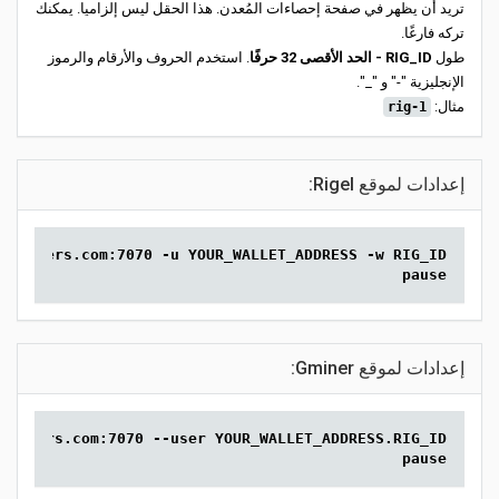
تريد أن يظهر في صفحة إحصاءات المُعدن. هذا الحقل ليس إلزاميا. يمكنك
تركه فارغًا.
طول
RIG_ID - الحد الأقصى 32 حرفًا
. استخدم الحروف والأرقام والرموز
الإنجليزية "-" و "_".
مثال:
rig-1
إعدادات لموقع Rigel:
a.2miners.com:7070 -u YOUR_WALLET_ADDRESS -w RIG_ID
pause
إعدادات لموقع Gminer:
.2miners.com:7070 --user YOUR_WALLET_ADDRESS.RIG_ID
pause