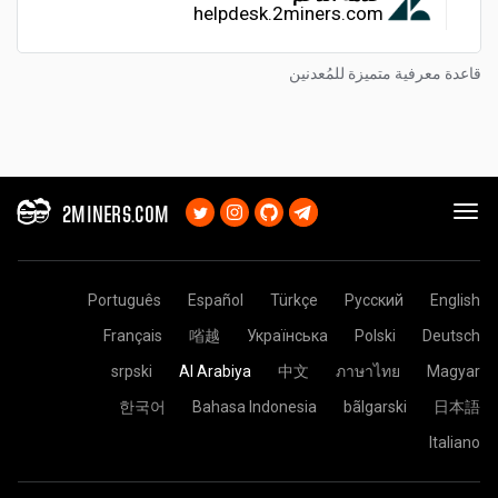
helpdesk.2miners.com
قاعدة معرفية متميزة للمُعدنين
2MINERS.COM
Português
Español
Türkçe
Русский
English
Français
㗂越
Українська
Polski
Deutsch
srpski
Al Arabiya
中文
ภาษาไทย
Magyar
한국어
Bahasa Indonesia
bãlgarski
日本語
Italiano