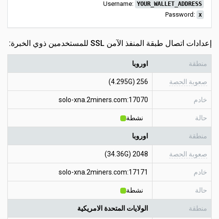
Username:
YOUR_WALLET_ADDRESS
Password:
x
إعدادات اتصال طبقة المنفذ الآمن SSL للمستخدمين ذوي الخبرة:
منطقة
اوروبا
صعوبة الحصة
256 (4.295G)
خادم
solo-xna.2miners.com:17070
حالة
نشطة
منطقة
اوروبا
صعوبة الحصة
2048 (34.36G)
خادم
solo-xna.2miners.com:17171
حالة
نشطة
منطقة
الولايات المتحدة الامريكية