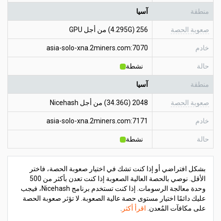
منطقة
آسيا
صعوبة الحصة
256 (4.295G) من أجل GPU
خادم
asia-solo-xna.2miners.com:7070
حالة
نشطة
منطقة
آسيا
صعوبة الحصة
2048 (34.36G) من أجل Nicehash
خادم
asia-solo-xna.2miners.com:7171
حالة
نشطة
بشكل افتراضي أو إذا كنت تشك في اختيار صعوبة الحصة، فاختر
الأقل. نوصي بالحصة العالية الصعوبة إذا كنت تعدن بأكثر من 500
وحدة معالجة الرسومات. إذا كنت تستخدم برنامج Nicehash، فيجب
عليك دائمًا اختيار مستوى حصة عالية الصعوبة. لا تؤثر صعوبة الحصة
على مكافآت المٌعدن.
اقرأ أكثر
.