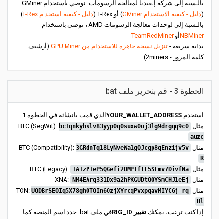
بالنسبة إلى شركة إنفيديا لمعالجة الرسومات، نوصي باستخدام GMiner
(
دليل - كيفية الاستخدام GMiner
) أو T-Rex (
دليل - كيفية استخدام T-Rex
).
بالنسبة إلى لوحدات معالجة الرسومات AMD ، نوصي باستخدام
NBMiner
أو
TeamRedMiner
.
بداية سريعة -
تنزيل نسخة جاهزة للاستخدام من GPU Miner
(أرشيف
كلمة المرور - 2miners).
الخطوة 3 - قم بتحرير ملف bat
استخدم
YOUR_WALLET_ADDRESS
الذي قمت بانشائه في الخطوة 1.
مثال BTC (SegWit):
bc1qnkyhslv83yyp0q0suxw0uj3lg9drgqq9c0
auzc
مثال BTC (Compatibility):
3GRdnTq18LyNveWa1gQJcgp8qEnzijv5v
R
مثال BTC (Legacy):
1A1zP1eP5QGefi2DMPTfTL5SLmv7DivfNa
مثال XNA:
NM4EArq331Dx9a2hPKGUDtQQYSmCHJ1eEj
مثال TON:
UQDBrSEOIq5X78ghOTQIn6QzjXYrcqPvxpqavMIYC6j_rq
Bl
إذا كنت ترغب، يمكنك
تغيير RIG_ID
في ملف bat. حدد اسم المنصة كما