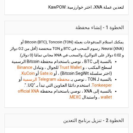
لتعدين عملة XNA، اختر خوارزمية: KawPOW
الخطوة 1 - إنشاء محفظة
يمكنك استلام المدفوعات بعملة Bitcoin (BTC), Toncoin (TON) أو
Neurai (XNA). رسوم السحب في BTC و TON منخفضة (أقل من 0.2 دولار
و 0.02 دولار على التوالي)، والسحب في XNA مجاني تمامًا (0 دولار).
بالنسبة إلى BTC ، نوصي باستخدام محفظة Bitcoin الرسمية
لسطح المكتب ، و
Trust Wallet
للجوال ، وتبادل
Binance
(اختر سلسلة Bitcoin SegWit) ، أو
Gate.io
أو
KuCoin
.
بالنسبة لـ TON ، نوصي بـ
محفظة Telegram الرسمية
أو
Tonkeeper
. استخدم دائمًا العناوين التي تبدأ بـ "UQ..".
بالنسبة إلى XNA ، نوصي باستخدام محفظة
official XNA
wallet
، واستبدال
MEXC
.
الخطوة 2 - تنزيل برنامج التعدين