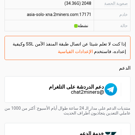
صعوبة الحصة
2048 (34.36G)
خادم
asia-solo-xna.2miners.com:17171
حالة
نشطة
إذا كنت لا تعلم شيئا عن اتصال طبقة المنفذ الآمن SSL وكيفية
إعداده، فاستخدم
الإعدادات القياسية
الدعم
دعم الدردشة على التلغرام
@chat2miners
منتديات الدعم على مدار الـ 24 ساعة طوال أيام الأسبوع: أكثر من 1000 من
عاملي التعدين يتجاذبون أطراف الحديث
خدمة الدعم